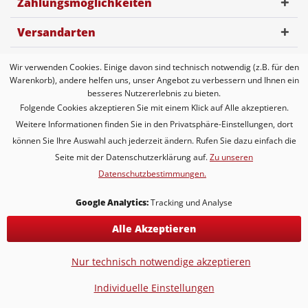
Zahlungsmöglichkeiten
Versandarten
Wir verwenden Cookies. Einige davon sind technisch notwendig (z.B. für den
* Alle Preise inkl. gesetzl. Mehrwertsteuer zzgl.
Versandkosten
Warenkorb), andere helfen uns, unser Angebot zu verbessern und Ihnen ein
* gilt für Lieferungen innerhalb Deutschlands, Lieferzeiten für andere
besseres Nutzererlebnis zu bieten.
Länder entnehmen Sie bitte der Schaltfläche mit den
Folgende Cookies akzeptieren Sie mit einem Klick auf Alle akzeptieren.
Versandinformationen
Weitere Informationen finden Sie in den Privatsphäre-Einstellungen, dort
können Sie Ihre Auswahl auch jederzeit ändern. Rufen Sie dazu einfach die
KONTAKT
Versand & Lieferung
Seite mit der Datenschutzerklärung auf.
Zu unseren
Hochzeitstage ♥ ernste & kuriose Traditionen
Datenschutzbestimmungen.
Google Analytics:
Tracking und Analyse
Alle Akzeptieren
Nur technisch notwendige akzeptieren
Individuelle Einstellungen