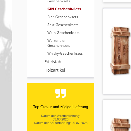
Geschenksets
GIN Geschenk-Sets
Bier-Geschenksets
Sekt-Geschenksets
Wein-Geschenksets
Weizenbier-
Geschenksets
Whisky-Geschenksets
Edelstahl
Holzartikel
Top Gravur und zügige Lieferung
Datum der Veröffentlichung:
03.08.2026
Datum der Kauferfahrung: 20.07.2026