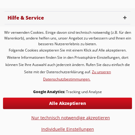
Hilfe & Service
Service Hotline
Wir verwenden Cookies. Einige davon sind technisch notwendig (z.B. für den
Warenkorb), andere helfen uns, unser Angebot zu verbessern und Ihnen ein
Kundenbewertung
besseres Nutzererlebnis zu bieten.
Folgende Cookies akzeptieren Sie mit einem Klick auf Alle akzeptieren.
Zahlungsmöglichkeiten
Weitere Informationen finden Sie in den Privatsphäre-Einstellungen, dort
können Sie Ihre Auswahl auch jederzeit ändern. Rufen Sie dazu einfach die
Versandarten
Seite mit der Datenschutzerklärung auf.
Zu unseren
Datenschutzbestimmungen.
* Alle Preise inkl. gesetzl. Mehrwertsteuer zzgl.
Versandkosten
Google Analytics:
Tracking und Analyse
* gilt für Lieferungen innerhalb Deutschlands, Lieferzeiten für andere
Länder entnehmen Sie bitte der Schaltfläche mit den
Alle Akzeptieren
Versandinformationen
Nur technisch notwendige akzeptieren
KONTAKT
Versand & Lieferung
Individuelle Einstellungen
Hochzeitstage ♥ ernste & kuriose Traditionen