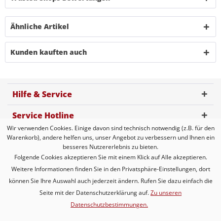
Ähnliche Artikel
Kunden kauften auch
Hilfe & Service
Service Hotline
Wir verwenden Cookies. Einige davon sind technisch notwendig (z.B. für den
Kundenbewertung
Warenkorb), andere helfen uns, unser Angebot zu verbessern und Ihnen ein
besseres Nutzererlebnis zu bieten.
Zahlungsmöglichkeiten
Folgende Cookies akzeptieren Sie mit einem Klick auf Alle akzeptieren.
Weitere Informationen finden Sie in den Privatsphäre-Einstellungen, dort
Versandarten
können Sie Ihre Auswahl auch jederzeit ändern. Rufen Sie dazu einfach die
Seite mit der Datenschutzerklärung auf.
Zu unseren
Datenschutzbestimmungen.
* Alle Preise inkl. gesetzl. Mehrwertsteuer zzgl.
Versandkosten
* gilt für Lieferungen innerhalb Deutschlands, Lieferzeiten für andere