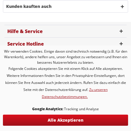
Kunden kauften auch
Hilfe & Service
Service Hotline
Wir verwenden Cookies. Einige davon sind technisch notwendig (z.B. für den
Kundenbewertung
Warenkorb), andere helfen uns, unser Angebot zu verbessern und Ihnen ein
besseres Nutzererlebnis zu bieten.
Zahlungsmöglichkeiten
Folgende Cookies akzeptieren Sie mit einem Klick auf Alle akzeptieren.
Weitere Informationen finden Sie in den Privatsphäre-Einstellungen, dort
Versandarten
können Sie Ihre Auswahl auch jederzeit ändern. Rufen Sie dazu einfach die
Seite mit der Datenschutzerklärung auf.
Zu unseren
Datenschutzbestimmungen.
* Alle Preise inkl. gesetzl. Mehrwertsteuer zzgl.
Versandkosten
* gilt für Lieferungen innerhalb Deutschlands, Lieferzeiten für andere
Google Analytics:
Tracking und Analyse
Länder entnehmen Sie bitte der Schaltfläche mit den
Versandinformationen
Alle Akzeptieren
KONTAKT
Versand & Lieferung