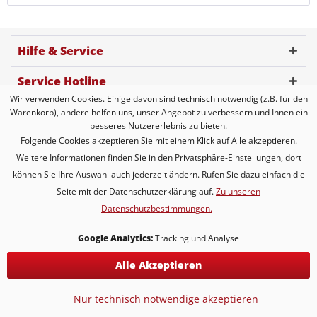
Hilfe & Service
Service Hotline
Wir verwenden Cookies. Einige davon sind technisch notwendig (z.B. für den
Kundenbewertung
Warenkorb), andere helfen uns, unser Angebot zu verbessern und Ihnen ein
besseres Nutzererlebnis zu bieten.
Zahlungsmöglichkeiten
Folgende Cookies akzeptieren Sie mit einem Klick auf Alle akzeptieren.
Weitere Informationen finden Sie in den Privatsphäre-Einstellungen, dort
Versandarten
können Sie Ihre Auswahl auch jederzeit ändern. Rufen Sie dazu einfach die
Seite mit der Datenschutzerklärung auf.
Zu unseren
Datenschutzbestimmungen.
* Alle Preise inkl. gesetzl. Mehrwertsteuer zzgl.
Versandkosten
* gilt für Lieferungen innerhalb Deutschlands, Lieferzeiten für andere
Google Analytics:
Tracking und Analyse
Länder entnehmen Sie bitte der Schaltfläche mit den
Versandinformationen
Alle Akzeptieren
KONTAKT
Versand & Lieferung
Nur technisch notwendige akzeptieren
Hochzeitstage ♥ ernste & kuriose Traditionen