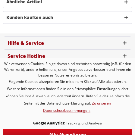
Ähnliche Artikel
Kunden kauften auch
Hilfe & Service
Service Hotline
Wir verwenden Cookies. Einige davon sind technisch notwendig (z.B. für den
Kundenbewertung
Warenkorb), andere helfen uns, unser Angebot zu verbessern und Ihnen ein
besseres Nutzererlebnis zu bieten.
Zahlungsmöglichkeiten
Folgende Cookies akzeptieren Sie mit einem Klick auf Alle akzeptieren.
Weitere Informationen finden Sie in den Privatsphäre-Einstellungen, dort
Versandarten
können Sie Ihre Auswahl auch jederzeit ändern. Rufen Sie dazu einfach die
Seite mit der Datenschutzerklärung auf.
Zu unseren
Datenschutzbestimmungen.
* Alle Preise inkl. gesetzl. Mehrwertsteuer zzgl.
Versandkosten
* gilt für Lieferungen innerhalb Deutschlands, Lieferzeiten für andere
Google Analytics:
Tracking und Analyse
Länder entnehmen Sie bitte der Schaltfläche mit den
Versandinformationen
Alle Akzeptieren