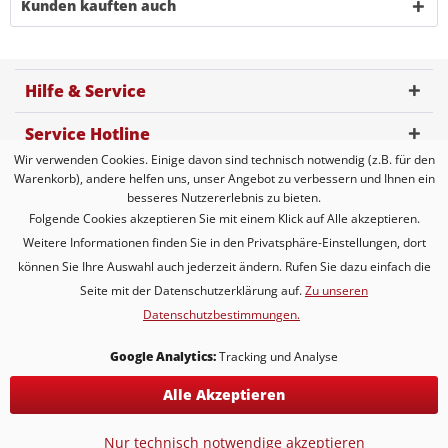
Kunden kauften auch
Hilfe & Service
Service Hotline
Wir verwenden Cookies. Einige davon sind technisch notwendig (z.B. für den
Kundenbewertung
Warenkorb), andere helfen uns, unser Angebot zu verbessern und Ihnen ein
besseres Nutzererlebnis zu bieten.
Zahlungsmöglichkeiten
Folgende Cookies akzeptieren Sie mit einem Klick auf Alle akzeptieren.
Weitere Informationen finden Sie in den Privatsphäre-Einstellungen, dort
Versandarten
können Sie Ihre Auswahl auch jederzeit ändern. Rufen Sie dazu einfach die
Seite mit der Datenschutzerklärung auf.
Zu unseren
Datenschutzbestimmungen.
* Alle Preise inkl. gesetzl. Mehrwertsteuer zzgl.
Versandkosten
* gilt für Lieferungen innerhalb Deutschlands, Lieferzeiten für andere
Google Analytics:
Tracking und Analyse
Länder entnehmen Sie bitte der Schaltfläche mit den
Versandinformationen
Alle Akzeptieren
KONTAKT
Versand & Lieferung
Nur technisch notwendige akzeptieren