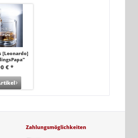
 [Leonardo]
lingsPapa"
0 € *
rtikel
Zahlungsmöglichkeiten