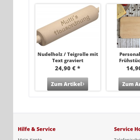
Nudelholz / Teigrolle mit
Personal
Text graviert
Frühstü
"Liebli
24,90 € *
14,9
Zum Artikel
Zum Ar
Hilfe & Service
Service Ho
Mein Konto
Telefonisch