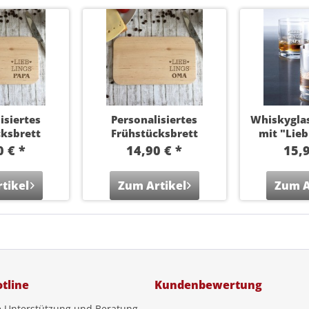
isiertes
Personalisiertes
Whiskyglas
cksbrett
Frühstücksbrett
mit "Lieb
ngsPapa"
"LieblingsOma"
0 € *
14,90 € *
15,9
tikel
Zum Artikel
Zum A
tline
Kundenbewertung
e Unterstützung und Beratung