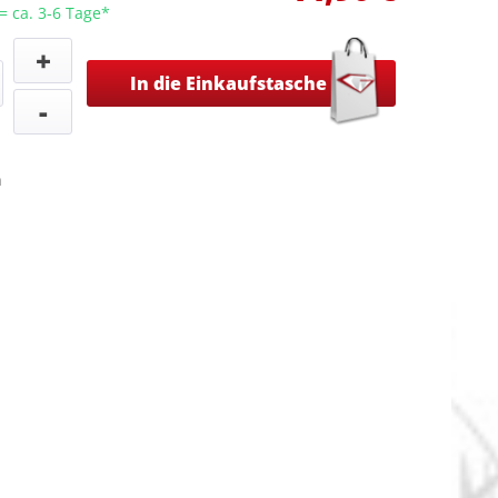
 = ca. 3-6 Tage*
+
In die Einkaufstasche
-
n