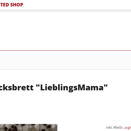
TED SHOP
ücksbrett "LieblingsMama"
inkl. MwSt.
zzg