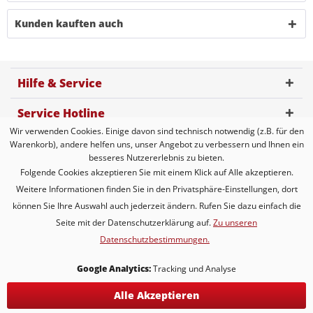
Kunden kauften auch
Hilfe & Service
Service Hotline
Wir verwenden Cookies. Einige davon sind technisch notwendig (z.B. für den
Kundenbewertung
Warenkorb), andere helfen uns, unser Angebot zu verbessern und Ihnen ein
besseres Nutzererlebnis zu bieten.
Zahlungsmöglichkeiten
Folgende Cookies akzeptieren Sie mit einem Klick auf Alle akzeptieren.
Weitere Informationen finden Sie in den Privatsphäre-Einstellungen, dort
Versandarten
können Sie Ihre Auswahl auch jederzeit ändern. Rufen Sie dazu einfach die
Seite mit der Datenschutzerklärung auf.
Zu unseren
Datenschutzbestimmungen.
* Alle Preise inkl. gesetzl. Mehrwertsteuer zzgl.
Versandkosten
* gilt für Lieferungen innerhalb Deutschlands, Lieferzeiten für andere
Google Analytics:
Tracking und Analyse
Länder entnehmen Sie bitte der Schaltfläche mit den
Versandinformationen
Alle Akzeptieren