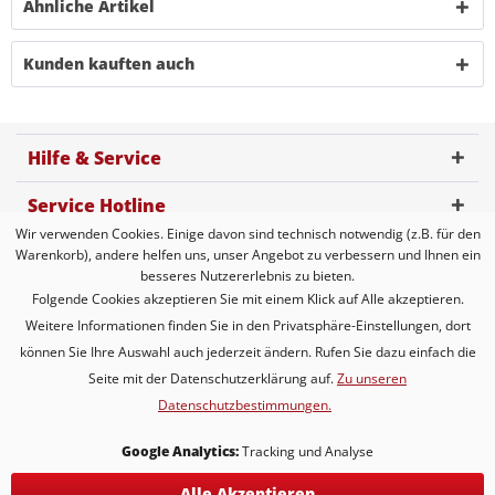
Ähnliche Artikel
Kunden kauften auch
Hilfe & Service
Service Hotline
Wir verwenden Cookies. Einige davon sind technisch notwendig (z.B. für den
Kundenbewertung
Warenkorb), andere helfen uns, unser Angebot zu verbessern und Ihnen ein
besseres Nutzererlebnis zu bieten.
Zahlungsmöglichkeiten
Folgende Cookies akzeptieren Sie mit einem Klick auf Alle akzeptieren.
Weitere Informationen finden Sie in den Privatsphäre-Einstellungen, dort
Versandarten
können Sie Ihre Auswahl auch jederzeit ändern. Rufen Sie dazu einfach die
Seite mit der Datenschutzerklärung auf.
Zu unseren
Datenschutzbestimmungen.
* Alle Preise inkl. gesetzl. Mehrwertsteuer zzgl.
Versandkosten
* gilt für Lieferungen innerhalb Deutschlands, Lieferzeiten für andere
Google Analytics:
Tracking und Analyse
Länder entnehmen Sie bitte der Schaltfläche mit den
Versandinformationen
Alle Akzeptieren