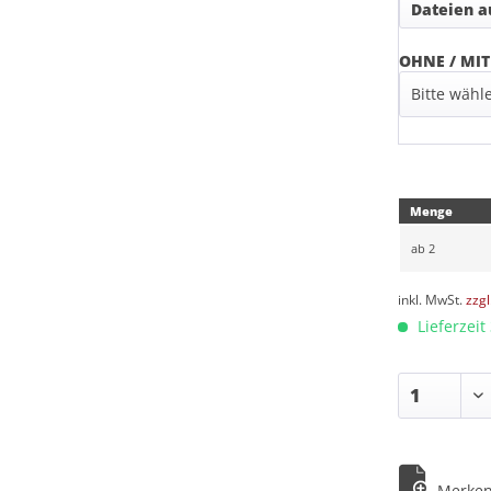
Dateien 
OHNE / MIT
Menge
ab
2
inkl. MwSt.
zzg
Lieferzeit 
Merke