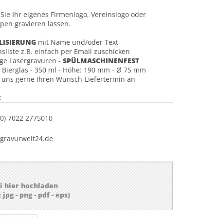
Sie Ihr eigenes Firmenlogo, Vereinslogo oder
pen gravieren lassen.
LISIERUNG
mit Name und/oder Text
ste z.B. einfach per Email zuschicken
ge Lasergravuren -
SPÜLMASCHINENFEST
o
Bierglas - 350 ml - Höhe: 190 mm - Ø 75 mm
 uns gerne Ihren Wunsch-Liefertermin an
:
 (0) 7022 2775010
@gravurwelt24.de
i hier hochladen
jpg - png - pdf - eps)