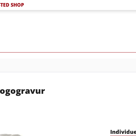
TED SHOP
 Logogravur
Individu