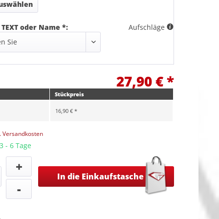
auswählen
 TEXT oder Name *:
Aufschläge
27,90 € *
Stückpreis
16,90 € *
l. Versandkosten
3 - 6 Tage
+
In die Einkaufstasche
-
n