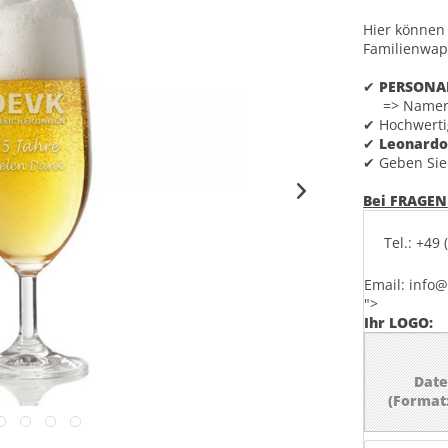
Hier können 
Familienwap
✔
PERSONA
=> Namensli
✔ Hochwerti
✔
Leonard
✔ Geben Sie
Bei FRAGEN
Tel.: +49
Email: info
">
Ihr LOGO:
Date
(Format: 