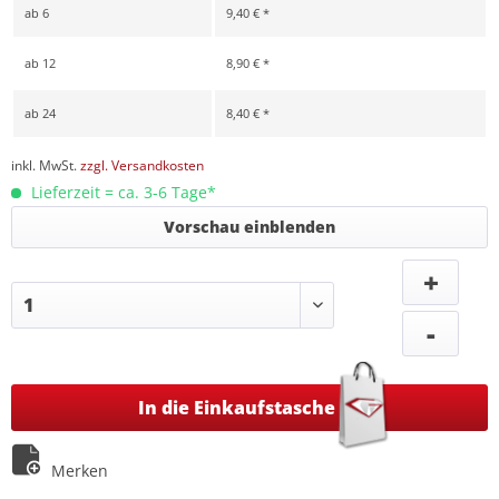
ab
6
9,40 € *
ab
12
8,90 € *
ab
24
8,40 € *
inkl. MwSt.
zzgl. Versandkosten
Lieferzeit = ca. 3-6 Tage*
Vorschau einblenden
+
-
In die Einkaufstasche
Merken