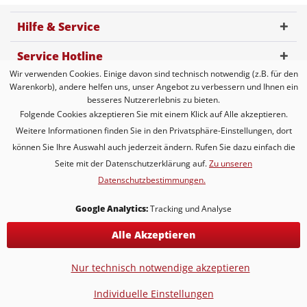
Hilfe & Service
Service Hotline
Wir verwenden Cookies. Einige davon sind technisch notwendig (z.B. für den
Kundenbewertung
Warenkorb), andere helfen uns, unser Angebot zu verbessern und Ihnen ein
besseres Nutzererlebnis zu bieten.
Zahlungsmöglichkeiten
Folgende Cookies akzeptieren Sie mit einem Klick auf Alle akzeptieren.
Weitere Informationen finden Sie in den Privatsphäre-Einstellungen, dort
Versandarten
können Sie Ihre Auswahl auch jederzeit ändern. Rufen Sie dazu einfach die
Seite mit der Datenschutzerklärung auf.
Zu unseren
Datenschutzbestimmungen.
* Alle Preise inkl. gesetzl. Mehrwertsteuer zzgl.
Versandkosten
* gilt für Lieferungen innerhalb Deutschlands, Lieferzeiten für andere
Google Analytics:
Tracking und Analyse
Länder entnehmen Sie bitte der Schaltfläche mit den
Versandinformationen
Alle Akzeptieren
KONTAKT
Versand & Lieferung
Nur technisch notwendige akzeptieren
Hochzeitstage ♥ ernste & kuriose Traditionen
Individuelle Einstellungen